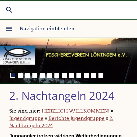
Navigation einblenden
2. Nachtangeln 2024
Sie sind hier:
HERZLICH WILLKOMMEN!
»
Jugendgruppe
»
Berichte Jugendgruppe
»
2.
Nachtangeln 2024
Jungangler trotzen widrigen Wetterbedingungen