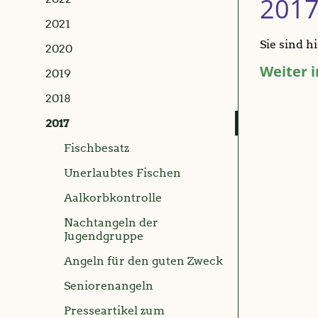
201
Anangeln Jugend
1. Nachtangeln 2024
2021
Damenangeln
Nachlese Damenangeln
Zanderbesatz
Müllsammelaktion
Sommerabendangeln 2024
Sie sind h
2020
Bericht 3. Raubfisch- /
Nachlese Seniorenangeln
Weihnachtsfeier /
Herbstbesatz
Nachtangeln
Jahresabschluss der
Weiter i
Fotowettbewerb 2025
Anangeln 2024
2019
Nachlese Welsangeln
Raubfischangeln
Spende an Wanderlicht
Jugendgruppe
Bericht 2. Raubfisch- /
Müllsammelaktion 2024
2018
Nachlese
Abangeln der Jugendgruppe
Herbstbesatz
Fischerfest
Nachtangeln
Jahresabschluss der
Sommerabendangeln
Jugendabteilung
Weihnachtsfeier 2023
2017
Seniorenangeln
Zanderbesatz
Abangeln der Jugend
Fischbesatz
Bericht 1. Raubfisch- /
Jugendgruppe
Nachtangeln 2024
4. Raubfischangeln im
Nistkastenbau 2023
Damenangeln
Angelplatz für Behinderte
Sommerangeln der
Bienenfreundliche
Fischbesatz
Nachlese 2.
Oktober
Jugendgruppe
Pflanzung
Erdrutsch am Merschsee
Wertungsangeln
Hoodies
Nacht-Jugendangeln
Baumfällung für Totholz
Unerlaubtes Fischen
"Meisterschaft Raubfisch" -
Auszeichnung von
Damenangeln
Niedriger Wasserstand
Aalangeln
Gewaesserverbesserer.de
Forellencup 2023
Nachtangeln
01.08. Presseartikel
Aalkorbkontrolle
Seniorenangeln
Fischerfest
Verordnung zur Verhütung
Damenangeln
Abangeln 2023
Totholzeinbau in der Hase
Welsangeln
Nachtangeln der
von Waldbränden
Angeln für den guten Zweck
Raubfischtag
Jugendgruppe
3. Wertungsangeln
Pokalangeln
Aalbesatz
Aalbesatz
Nachlese 1.
"Raubfisch"
Pflanzung von
Damenangeln
Angeln für den guten Zweck
Wertungsangeln
Nachtangeln 2023
Aufräumaktion
Auszeichnung von
Immerblühenden
Nachtangeln der
"Meisterschaft Raubfisch"
Gewaesserverbesserer.de
Welsfänge
Seniorenangeln
Mandelweiden
Jugendgruppe
Anangeln 2023
Entschlammung Haseknie
Gerätekunde Jugendgruppe
und Heckenkolk
Bruthilfe für Eisvogel
Ferienpassaktion
Presseartikel zum
Blühstreifen und
2. Wertungsangeln