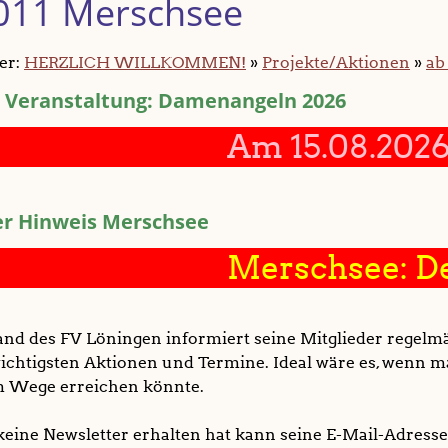
011 Merschsee
ier:
HERZLICH WILLKOMMEN!
»
Projekte/Aktionen
»
ab
 Veranstaltung: Damenangeln 2026
Am 15.08.2026 fi
er Hinweis Merschsee
Merschsee: Der Me
and des FV Löningen informiert seine Mitglieder regelm
ichtigsten Aktionen und Termine. Ideal wäre es, wenn ma
m Wege erreichen könnte.
keine Newsletter erhalten hat kann seine E-Mail-Adress