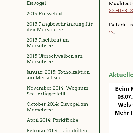
Fischerlehrgang
Aufräumaktion der
Eisvogel
Möchtest 
Jugendabteilung
>> HIER <
Tag des Wassers
2019 Pressetext
Film: Angeln verbieten?
Aufräumaktion der
2015 Fangbeschränkung für
Falls du I
Jugendgruppe
Generalversammlung
den Merschsee
<<
.
Generalversammlung
Arbeiten an Laichzone
2015 Fischbrut im
Altarm Bunnen
Merschsee
Biber an Löninger Gewässer
2015 Uferschwalben am
Totholzaktion am
Merschsee
Merschsee
Januar: 2015: Totholzaktion
Aktuell
" Der Löninger Mühlenbach
am Merschsee
fließt in die Zukunft"
Beim 
November 2014: Weg zum
Aufhebung des
See fertiggestellt
03.07
Mindestmaßes für den
Wels
Wels 
Oktober 2014: Eisvogel am
Merschsee
Mehr I
Forschungsprojekt
"Besatzfisch"
April 2014: Parkfläche
Februar 2014: Laichhilfen