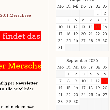
Mo
Di
Mi
Do
Fr
Sa
So
1
2
 2011 Merschsee
3
4
5
6
7
8
9
10
11
12
13
14
15
16
ndet das diesjährige Damena
17
18
19
20
21
22
23
24
25
26
27
28
29
30
31
September 2026
rschsee wird ab dem 15.06.2
Mo
Di
Mi
Do
Fr
Sa
So
1
2
3
4
5
6
7
8
9
10
11
12
13
äßig per
Newsletter
14
15
16
17
18
19
20
n alle Mitglieder
21
22
23
24
25
26
27
28
29
30
e nachmelden bzw.